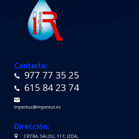
Contacto:
977 77 35 25
615 84 23 74
impereus@impereus.es
Dirección:
CRTRA. SALOU, 117, IZDA,