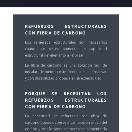
REFUERZOS ESTRUCTURALES
CON FIBRA DE CARBONO
Los refuerzos estructurales son necesarios
cuando se desea aumentar la capacidad
estructural del elemento a reforzar.
La fibra de carbono es una solución fácil de
instalar, de menor coste frente a las alternativas
y con durabilidad probada en su extenso uso.
PORQUE SE NECESITAN LOS
REFUERZOS ESTRUCTURALES
CON FIBRA DE CARBONO
La necesidad de refuerzos con fibra de
carbono
puede deberse a cambios en el uso del
edificio y por lo tanto de necesitar aumentar la